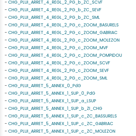
-
CHG_PLUI_ARRET_4_REGL_2_PG_b_ZC_SCVF
-
CHG_PLUI_ARRET_4_REGL_2_PG_b_ZC_SEVF
-
CHG_PLUI_ARRET_4_REGL_2_PG_b_ZC_SML
-
CHG_PLUI_ARRET_4_REGL_2_PG_c_ZOOM_BASURELS
-
CHG_PLUI_ARRET_4_REGL_2_PG_c_ZOOM_GABRIAC
-
CHG_PLUI_ARRET_4_REGL_2_PG_c_ZOOM_MOLEZON
-
CHG_PLUI_ARRET_4_REGL_2_PG_c_ZOOM_MVF
-
CHG_PLUI_ARRET_4_REGL_2_PG_c_ZOOM_POMPIDOU
-
CHG_PLUI_ARRET_4_REGL_2_PG_c_ZOOM_SCVF
-
CHG_PLUI_ARRET_4_REGL_2_PG_c_ZOOM_SEVF
-
CHG_PLUI_ARRET_4_REGL_2_PG_c_ZOOM_SML
-
CHG_PLUI_ARRET_5_ANNEX_0_PdG
-
CHG_PLUI_ARRET_5_ANNEX_1_SUP_0_PdG
-
CHG_PLUI_ARRET_5_ANNEX_1_SUP_a_LSUP
-
CHG_PLUI_ARRET_5_ANNEX_1_SUP_b_ZI_CHG
-
CHG_PLUI_ARRET_5_ANNEX_1_SUP_c_ZC_BASSURELS
-
CHG_PLUI_ARRET_5_ANNEX_1_SUP_c_ZC_GABRIAC
-
CHG_PLUI_ARRET_5_ANNEX_1_SUP_c_ZC_MOLEZON