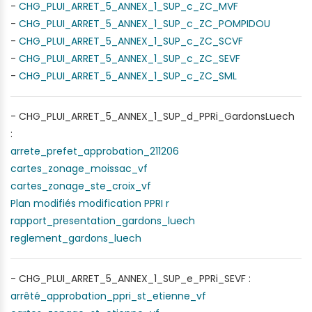
-
CHG_PLUI_ARRET_5_ANNEX_1_SUP_c_ZC_MVF
-
CHG_PLUI_ARRET_5_ANNEX_1_SUP_c_ZC_POMPIDOU
-
CHG_PLUI_ARRET_5_ANNEX_1_SUP_c_ZC_SCVF
-
CHG_PLUI_ARRET_5_ANNEX_1_SUP_c_ZC_SEVF
-
CHG_PLUI_ARRET_5_ANNEX_1_SUP_c_ZC_SML
- CHG_PLUI_ARRET_5_ANNEX_1_SUP_d_PPRi_GardonsLuech
:
arrete_prefet_approbation_211206
cartes_zonage_moissac_vf
cartes_zonage_ste_croix_vf
Plan modifiés modification PPRI r
rapport_presentation_gardons_luech
reglement_gardons_luech
- CHG_PLUI_ARRET_5_ANNEX_1_SUP_e_PPRi_SEVF :
arrêté_approbation_ppri_st_etienne_vf