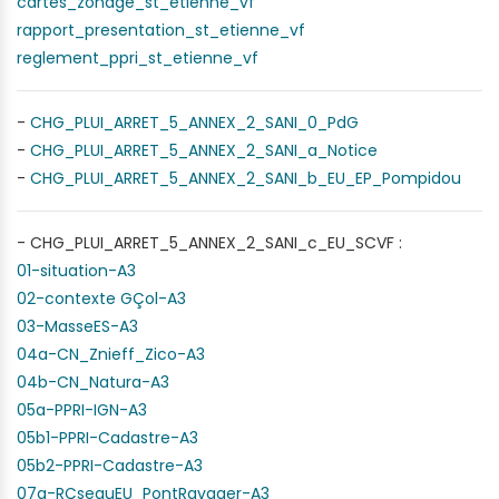
cartes_zonage_st_etienne_vf
rapport_presentation_st_etienne_vf
reglement_ppri_st_etienne_vf
-
CHG_PLUI_ARRET_5_ANNEX_2_SANI_0_PdG
-
CHG_PLUI_ARRET_5_ANNEX_2_SANI_a_Notice
-
CHG_PLUI_ARRET_5_ANNEX_2_SANI_b_EU_EP_Pompidou
- CHG_PLUI_ARRET_5_ANNEX_2_SANI_c_EU_SCVF :
01-situation-A3
02-contexte GÇol-A3
03-MasseES-A3
04a-CN_Znieff_Zico-A3
04b-CN_Natura-A3
05a-PPRI-IGN-A3
05b1-PPRI-Cadastre-A3
05b2-PPRI-Cadastre-A3
07a-RÇseauEU_PontRavager-A3