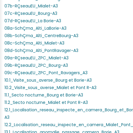
07b-RÇseauEU_Mialet-A3
07c-RÇseauEU_Bourg-A3
07d-RÇseauEU_La Borie-A3
08a-SchÇma_Alti_LaBorie-A3
08b-SchÇma_Alti_CentreBourg-A3
08c-SchÇma_Alti_Mialet-A3
08d-SchÇma_Alti_PontRavager-A3
09a-RÇseauEU_ZPC_Mialet-A3
09b-RÇseauEU_ZPC_Bourg-A3
09c-RÇseauEU_ZPC_Pont_Ravagers_A3
10.1_Visite_sous_averse_Bourg et Borie-A3
10.2_Visite_sous_averse_Mialet et Pont R-A3
11.1_Secto nocturne_Bourg et Borie-A3
11.2_Secto nocturne_Mialet et Pont R-A3
12.1_Localisation_reseau_inspecte_en_camera_Bourg_et_Bor
A3
12.2_Localisation_reseau_inspecte_en_camera_Mialet_Pont
13.1_Localisation_anomalie_passage_camera_Borie_A3