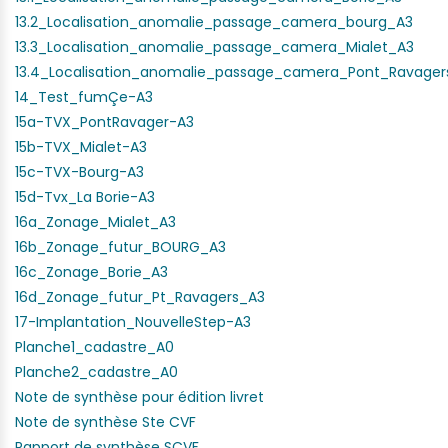
13.2_Localisation_anomalie_passage_camera_bourg_A3
13.3_Localisation_anomalie_passage_camera_Mialet_A3
13.4_Localisation_anomalie_passage_camera_Pont_Ravager
14_Test_fumÇe-A3
15a-TVX_PontRavager-A3
15b-TVX_Mialet-A3
15c-TVX-Bourg-A3
15d-Tvx_La Borie-A3
16a_Zonage_Mialet_A3
16b_Zonage_futur_BOURG_A3
16c_Zonage_Borie_A3
16d_Zonage_futur_Pt_Ravagers_A3
17-Implantation_NouvelleStep-A3
Planche1_cadastre_A0
Planche2_cadastre_A0
Note de synthèse pour édition livret
Note de synthèse Ste CVF
Rapport de synthèse SCVF