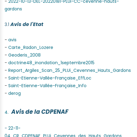
-
2022-10-13-DEL-20220181-PLUi-
CC-cevenne-hauts-
gardons
Avis de l'Etat
3.1
-
avis
-
Carte_Radon_Lozere
-
Geoderis_2008
-
doctrine48_inondation_1septembre2015
-
Report_Argiles_Scan_25_PLUi_Cevennes_Hauts_Gardons
-
Saint-Etienne-Vallée-Française_EffLoc
-
Saint-Etienne-Vallée-Française_Info
-
derog
Avis de la CDPENAF
-
22-11-
04_CR_CDPENAF_PLUi_Cevennes_des_Hauts_Gardons