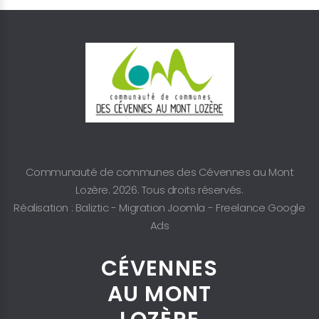
Communauté de communes des Cévennes au Mont
Lozère. 2026. Tous droits réservés.
Réalisation : Baliztic -
Migration Joomla
-
Freelance Google
Ads
CÉVENNES
AU MONT