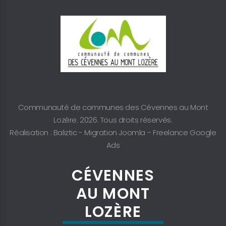
Communauté de communes des Cévennes au Mont
Lozère. 2026. Tous droits réservés.
Réalisation : Baliztic -
Migration Joomla
-
Freelance Google
Ads
CÉVENNES
AU MONT
LOZÈRE