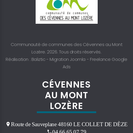
Communauté de communes des Cévennes au Mont
Lozère. 2026. Tous droits réservés.
Réalisation : Baliztic -
Migration Joomla
-
Freelance Google
Ads
CÉVENNES
AU MONT
LOZÈRE
Route de Sauveplane 48160 LE COLLET DE DÈZE
04 66 65 07 79