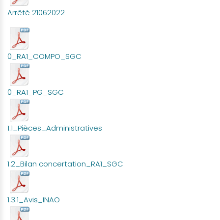
Arrêté 21062022
0_RA1_COMPO_SGC
0_RA1_PG_SGC
1.1_Pièces_Administratives
1.2_Bilan concertation_RA1_SGC
1.3.1_Avis_INAO