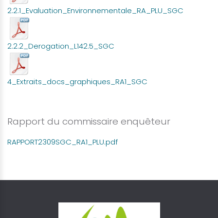
2.2.1_Evaluation_Environnementale_RA_PLU_SGC
2.2.2_Derogation_L142.5_SGC
4_Extraits_docs_graphiques_RA1_SGC
Rapport du commissaire enquêteur
RAPPORT2309SGC_RA1_PLU.pdf