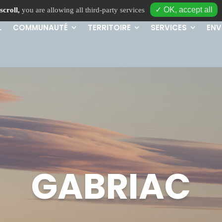
✓ OK, accept all
scroll,
you are allowing all third-party services
L
COMMUNAUTÉ
TERRITOIRE
SERVICES
ENV
GABRIAC