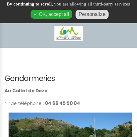
By continuing to scroll,
you are allowing all third-party services
Services Publics
Personalize
✓ OK, accept all
Gendarmeries
Au Collet de Dèze
N° de téléphone :
04 66 45 50 04