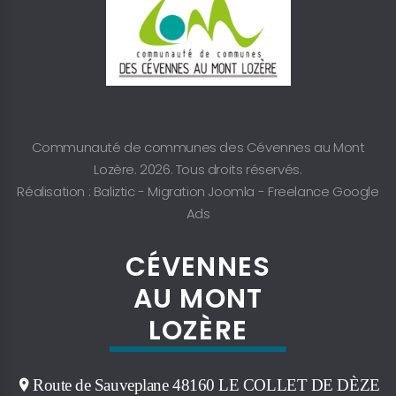
Communauté de communes des Cévennes au Mont
Lozère. 2026. Tous droits réservés.
Réalisation : Baliztic -
Migration Joomla
-
Freelance Google
Ads
CÉVENNES
AU MONT
LOZÈRE
Route de Sauveplane 48160 LE COLLET DE DÈZE