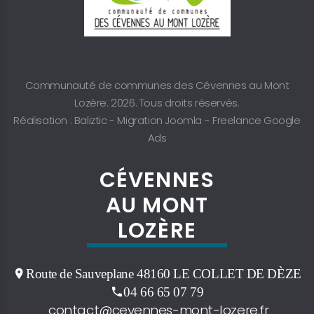
Communauté de communes des Cévennes au Mont
Lozère. 2026. Tous droits réservés.
Réalisation : Baliztic -
Migration Joomla
-
Freelance Google
Ads
CÉVENNES
AU MONT
LOZÈRE
Route de Sauveplane 48160 LE COLLET DE DÈZE
04 66 65 07 79
contact@cevennes-mont-lozere.fr