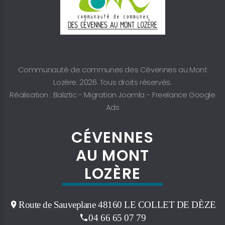
Communauté de communes des Cévennes au Mont
Lozère. 2026. Tous droits réservés.
Réalisation : Baliztic -
Migration Joomla
-
Freelance Google
Ads
CÉVENNES
AU MONT
LOZÈRE
Route de Sauveplane 48160 LE COLLET DE DÈZE
04 66 65 07 79