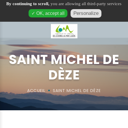
By continuing to scroll,
you are allowing all third-party services
Saint Michel de Dèze
Personalize
✓ OK, accept all
SAINT MICHEL DE
DÈZE
ACCUEIL
SAINT MICHEL DE DÈZE