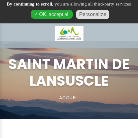
By continuing to scroll,
you are allowing all third-party services
Saint Martin de Lansuscle
Personalize
✓ OK, accept all
SAINT MARTIN DE
LANSUSCLE
ACCUEIL