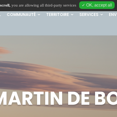
✓ OK, accept all
scroll,
you are allowing all third-party services
L
COMMUNAUTÉ
TERRITOIRE
SERVICES
ENV
MARTIN DE 