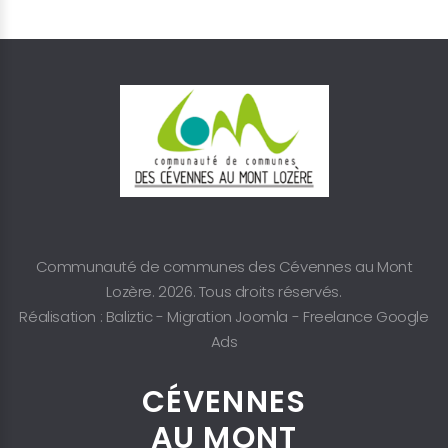
Communauté de communes des Cévennes au Mont
Lozère. 2026. Tous droits réservés.
Réalisation : Baliztic -
Migration Joomla
-
Freelance Google
Ads
CÉVENNES
AU MONT