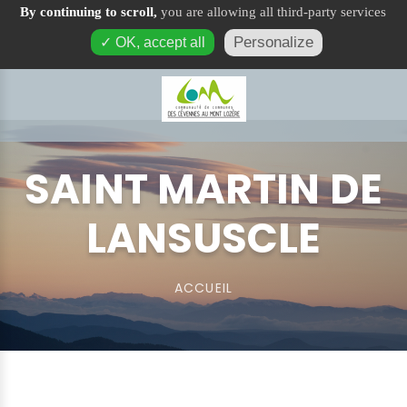
By continuing to scroll,
you are allowing all third-party services
Saint Martin de Lansuscle
Personalize
✓ OK, accept all
SAINT MARTIN DE
LANSUSCLE
ACCUEIL